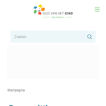
Naar
Huis
inhoud
men
van
het
Waar
Kind
Zoeke
zoek
je
Begijnendijk
naar?
Startpagina