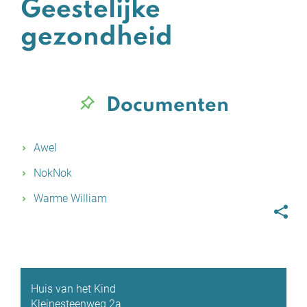
Geestelijke
gezondheid
Documenten
Awel
NokNok
Warme William
Deel
deze
Huis van het Kind
Adres
Kleinesteenweg 2a
pagina