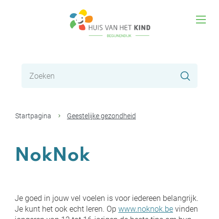
Naar
Huis
inhoud
men
van
het
Waar
Kind
Zoeke
zoek
je
Begijnendijk
naar?
Startpagina
Geestelijke gezondheid
NokNok
Je goed in jouw vel voelen is voor iedereen belangrijk.
Je kunt het ook echt leren. Op
www.noknok.be
vinden