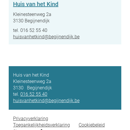
Huis van het Kind
Adres
Kleinesteenweg 2a
,
3130
Begijnendijk
tel.
016 52 55 40
E-
huisvanhetkind
@
begijnendijk.be
mail
Huis van het Kind
Adres
Kleinesteenweg 2a
3130
Begijnendijk
tel.
016 52 55 40
E-
huisvanhetkind
@
begijnendijk.be
mail
Privacyverklaring
Toegankelijkheidsverklaring
Cookiebeleid